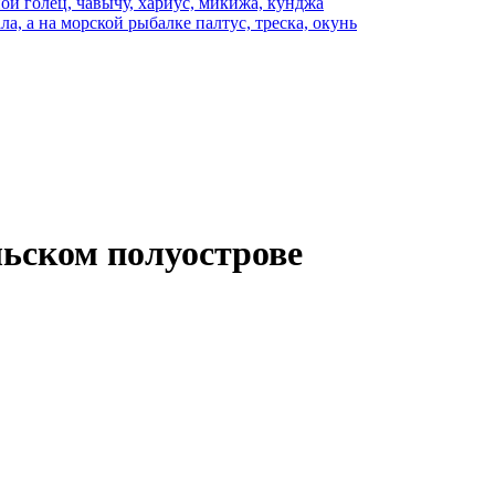
ной голец, чавычу, хариус, микижа, кунджа
ла, а на морской рыбалке палтус, треска, окунь
ьском полуострове