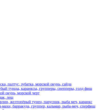
ска, палтус, зубатка, морской окунь, сайда
убый тунцы, каранксы, групперы, снепперы, голд фиш
ской окунь, морской черт
дак, лещ
рлин, желтопёрый тунец, парусник, рыба меч, каранкс
и-махи, барракуда, группер, кальмар, рыба-меч, сперфиш