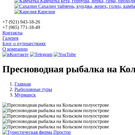
Камчатка
кета, горбуша, нерка, сима, проход
Сахалин
таймень, кунджа, жерех, голец, камба
Карелия
+7 (921) 943-18-26
+7 (965) 771-18-49
Контакты
Галерея
Блог о путешествиях
О компании
Пресноводная рыбалка на Кол
Главная
Рыболовные туры
Мурманск