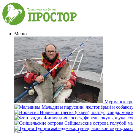
Меню
Мурманск
тре
Мальдивы
парусник, желтопёрый и собакоз
Норвегия
треска (скрей), палтус, сайда, мор
Финляндия
лосось, форель, окунь, щука, су
Сейшельские острова
голубой ма
Турция
амберджека, тунец, морской окунь, мах