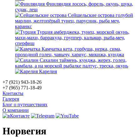
Финляндия
лосось, форель, окунь, щука,
судак, лещ
Сейшельские острова
голубой
марлин, желтопёрый тунец, парусник, рыба меч,
каранкс
Турция
амберджека, тунец, морской окунь,
махи-махи, барракуда, группер, кальмар, рыба-меч,
сперфиш
Камчатка
кета, горбуша, нерка, сима,
проходной голец, чавычу, хариус, микижа, кунджа
Сахалин
таймень, кунджа, жерех, голец,
камбала, а на морской рыбалке палтус, треска, окунь
Карелия
+7 (921) 943-18-26
+7 (965) 771-18-49
Контакты
Галерея
Блог о путешествиях
О компании
Норвегия