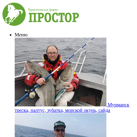
Меню
Мурманск
треска, палтус, зубатка, морской окунь, сайда