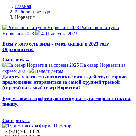
Главная
Рыболовные туры
Норвегия
Рыболовный тур в
Норвегии 2023
4-11 августа 2023
Всем у кого есть визы - супер скидки в 2023 году.
Обращайтесь!
Смотреть
→
На север Норвегии за
скреем 2025
Неделя летом
Для тех, у кого есть шенгенские визы - действует горячее
предложение: отправиться за самой крупной треской
(скреем) на самый север Норвегии!
Будем ловить трофейную треску, палтуса, морского окуня,
пикшу.
Смотреть
→
+7 (921) 943-18-26