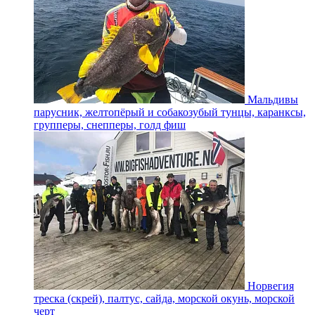
Мальдивы
парусник, желтопёрый и собакозубый тунцы, каранксы,
групперы, снепперы, голд фиш
Норвегия
треска (скрей), палтус, сайда, морской окунь, морской
черт