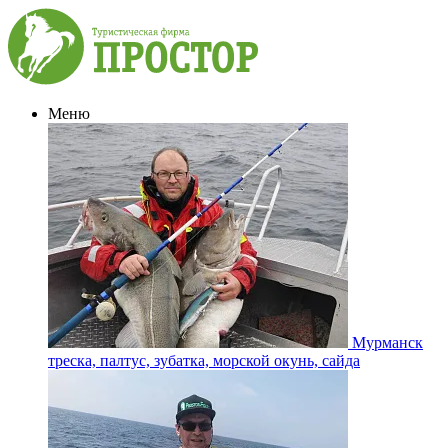
Меню
Мурманск
треска, палтус, зубатка, морской окунь, сайда