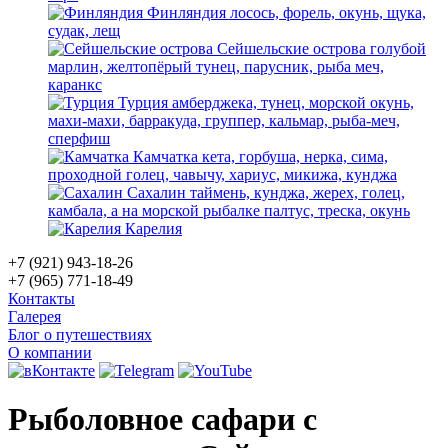
Финляндия
лосось, форель, окунь, щука,
судак, лещ
Сейшельские острова
голубой
марлин, желтопёрый тунец, парусник, рыба меч,
каранкс
Турция
амберджека, тунец, морской окунь,
махи-махи, барракуда, группер, кальмар, рыба-меч,
сперфиш
Камчатка
кета, горбуша, нерка, сима,
проходной голец, чавычу, хариус, микижа, кунджа
Сахалин
таймень, кунджа, жерех, голец,
камбала, а на морской рыбалке палтус, треска, окунь
Карелия
+7 (921) 943-18-26
+7 (965) 771-18-49
Контакты
Галерея
Блог о путешествиях
О компании
Рыболовное сафари с