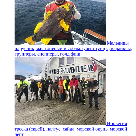
Мальдивы
парусник, желтопёрый и собакозубый тунцы, каранксы,
групперы, снепперы, голд фиш
Норвегия
треска (скрей), палтус, сайда, морской окунь, морской
черт