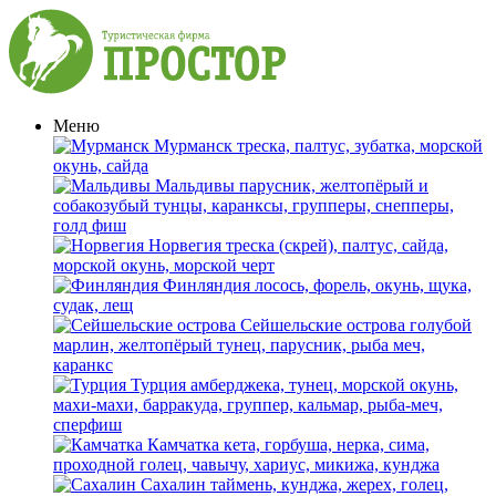
Меню
Мурманск
треска, палтус, зубатка, морской
окунь, сайда
Мальдивы
парусник, желтопёрый и
собакозубый тунцы, каранксы, групперы, снепперы,
голд фиш
Норвегия
треска (скрей), палтус, сайда,
морской окунь, морской черт
Финляндия
лосось, форель, окунь, щука,
судак, лещ
Сейшельские острова
голубой
марлин, желтопёрый тунец, парусник, рыба меч,
каранкс
Турция
амберджека, тунец, морской окунь,
махи-махи, барракуда, группер, кальмар, рыба-меч,
сперфиш
Камчатка
кета, горбуша, нерка, сима,
проходной голец, чавычу, хариус, микижа, кунджа
Сахалин
таймень, кунджа, жерех, голец,