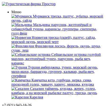
Меню
Мурманск
треска, палтус, зубатка, морской
окунь, сайда
Мальдивы
парусник, желтопёрый и
собакозубый тунцы, каранксы, групперы, снепперы,
голд фиш
Норвегия
треска (скрей), палтус, сайда,
морской окунь, морской черт
Финляндия
лосось, форель, окунь, щука,
судак, лещ
Сейшельские острова
голубой
марлин, желтопёрый тунец, парусник, рыба меч,
каранкс
Турция
амберджека, тунец, морской окунь,
махи-махи, барракуда, группер, кальмар, рыба-меч,
сперфиш
Камчатка
кета, горбуша, нерка, сима,
проходной голец, чавычу, хариус, микижа, кунджа
Сахалин
таймень, кунджа, жерех, голец,
камбала, а на морской рыбалке палтус, треска, окунь
Карелия
+7 (921) 943-18-26